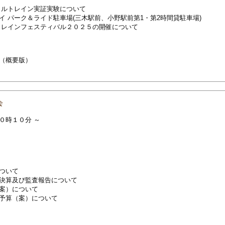
クルトレイン実証実験について
 パーク＆ライド駐車場(三木駅前、小野駅前第1・第2時間貸駐車場)
トレインフェスティバル２０２５の開催について
（概要版）
会
０時１０分 ～
ついて
決算及び監査報告について
案）について
予算（案）について