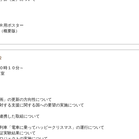
Ｒ用ポスター
（概要版）
会
１０時１０分～
修室
画」の更新の方向性について
対する支援に関する国への要望の実施について
連携した取組について
列車「電車に乗ってハッピークリスマス」の運行について
証実験結果について
ロジェクトの実施について