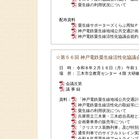
粟生線の利用状況について
配布資料
粟生線サポーターズくらぶ周知Ｐ
神戸電鉄粟生線地域公共交通計画
神戸電鉄粟生線活性化協議会規約
☆第５６回 神戸電鉄粟生線活性化協議
日 時： 令和８年２月１６日（月） 午前
場 所： 三木市立教育センター ４階 大研
会議次第
議 事 録
資料：
「神戸電鉄粟生線地域公共交通計
神戸電鉄粟生線活性化の取組等に
粟生線の利用状況について
兵庫県立三木東・三木総合高校と
企画乗車券の販売等について
「クリスマス装飾列車」及び特別
通常列車でのサイクルトレイン実
令和８年度粟生線アートラインプ