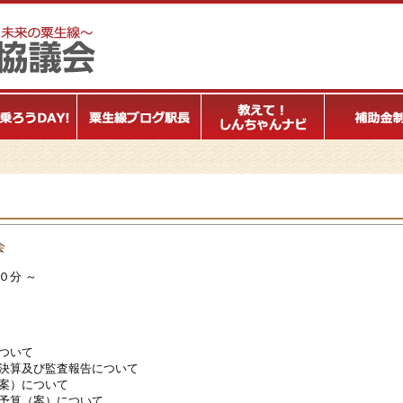
会
０分 ～
ついて
決算及び監査報告について
案）について
予算（案）について