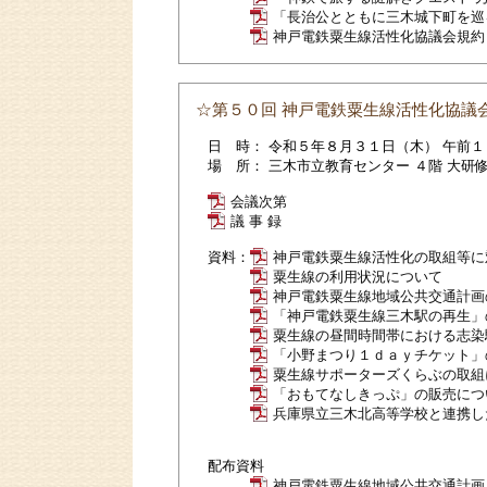
「長治公とともに三木城下町を巡
神戸電鉄粟生線活性化協議会規約
☆第５０回 神戸電鉄粟生線活性化協議
日 時： 令和５年８月３１日（木） 午前
場 所： 三木市立教育センター ４階 大研
会議次第
議 事 録
資料：
神戸電鉄粟生線活性化の取組等に
粟生線の利用状況について
神戸電鉄粟生線地域公共交通計画
「神戸電鉄粟生線三木駅の再生」
粟生線の昼間時間帯における志染
「小野まつり１ｄａｙチケット」
粟生線サポーターズくらぶの取組
「おもてなしきっぷ」の販売につ
兵庫県立三木北高等学校と連携し
配布資料
神戸電鉄粟生線地域公共交通計画