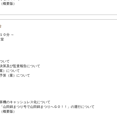
（概要版）
会
１０分 ～
修室
ついて
決算及び監査報告について
案）について
予算（案）について
算機のキャッシュレス化について
「山田錦まつり号で山田錦まつりへＧＯ！！」の運行について
（概要版）