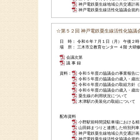
神戸電鉄粟生線地域公共交通計画
神戸電鉄粟生線活性化協議会規約
☆第５２回 神戸電鉄粟生線活性化協議
日 時： 令和６年７月１日（月） 午後２時
場 所： 三木市立教育センター ４階 大研
会議次第
議 事 録
資料：
令和５年度の協議会の事業報告に
令和５年度の協議会の歳入・歳出
令和６年度の協議会の取組方針（
令和６年度の協議会の歳入・歳出
粟生線の利用状況について
木津駅の美装化の取組について
配布資料
小野駅前時間貸駐車場における精
山田錦まつりと連携した特別列車
神戸電鉄粟生線地域公共交通計画
神戸電鉄粟生線活性化協議会規約