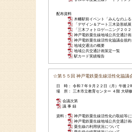
配布資料
木幡駅前イベント「みんなのふる
「デザイン＆アート三木染形紙展
「三木フォトロゲ―ニング２０２
神戸電鉄粟生線地域公共交通計画
神戸電鉄粟生線活性化協議会規約
地域交通法の概要
地域公共交通計画策定一覧
駅カード実績報告
☆第５５回 神戸電鉄粟生線活性化協議
日 時： 令和７年９月２２日（月）午後２
場 所： 三木市立教育センター ４階 大研
会議次第
議 事 録
資料：
神戸電鉄粟生線活性化の取組等に
神戸電鉄粟生線地域公共交通計画
粟生線の利用状況について
粟生線の経営状況について