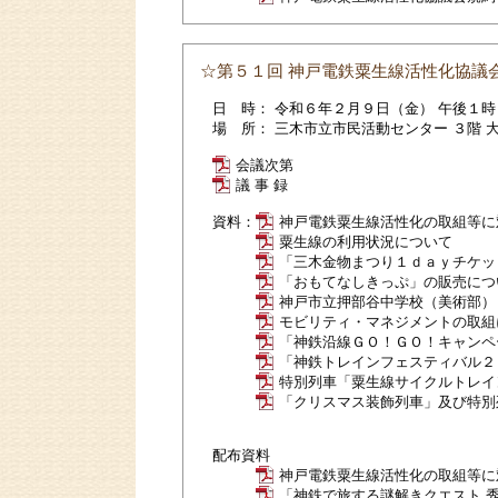
☆第５１回 神戸電鉄粟生線活性化協議
日 時： 令和６年２月９日（金） 午後１
場 所： 三木市立市民活動センター ３階 
会議次第
議 事 録
資料：
神戸電鉄粟生線活性化の取組等に
粟生線の利用状況について
「三木金物まつり１ｄａｙチケッ
「おもてなしきっぷ」の販売につ
神戸市立押部谷中学校（美術部）
モビリティ・マネジメントの取組
「神鉄沿線ＧＯ！ＧＯ！キャンペ
「神鉄トレインフェスティバル２
特別列車「粟生線サイクルトレイ
「クリスマス装飾列車」及び特別
配布資料
神戸電鉄粟生線活性化の取組等に
「神鉄で旅する謎解きクエスト 