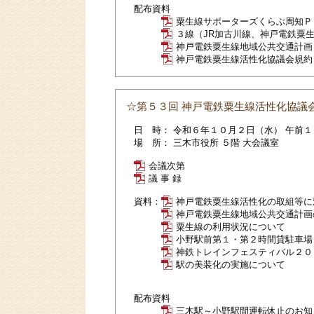
配布資料
粟生線サポーターズくらぶ周知Ｐ
３線（JR加古川線、神戸電鉄粟
神戸電鉄粟生線地域公共交通計画
神戸電鉄粟生線活性化協議会規約
☆第５３回 神戸電鉄粟生線活性化協議
日 時： 令和６年１０月２日（水） 午前１
場 所： 三木市役所 ５階 大会議室
会議次第
議 事 録
資料：
神戸電鉄粟生線活性化の取組等に
神戸電鉄粟生線地域公共交通計画
粟生線の利用状況について
小野駅前第１・第２時間貸駐車場
神鉄トレインフェスティバル２０
駅の美装化の実施について
配布資料
三木駅～小野駅間運転休止のお知