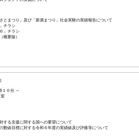
さとまつり」及び「新酒まつり」社会実験の実績報告について
」チラシ
６」チラシ
（概要版）
会
時１０分 ～
修室
対する支援に関する国への要望について
の数値目標に対する令和６年度の実績値及び評価等について