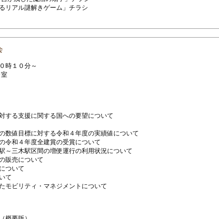
るリアル謎解きゲーム」チラシ
会
１０時１０分～
修室
対する支援に関する国への要望について
の数値目標に対する令和４年度の実績値について
の令和４年度全建賞の受賞について
駅～三木駅区間の増便運行の利用状況について
の販売について
について
いて
たモビリティ・マネジメントについて
（概要版）