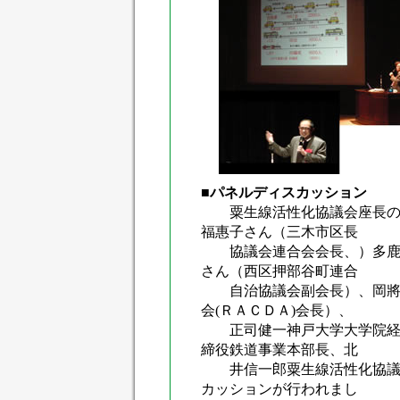
■パネルディスカッション
粟生線活性化協議会座長の土
福惠子さん（三木市区長
協議会連合会会長、）多鹿豊
さん（西区押部谷町連合
自治協議会副会長）、岡將男
会(ＲＡＣＤＡ)会長）、
正司健一神戸大学大学院経営
締役鉄道事業本部長、北
井信一郎粟生線活性化協議会
カッションが行われまし