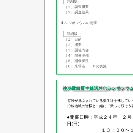
詳細版
（１）調査概要
（２）調査結果
４.
シンポジウムの開催
詳細版
（１）目的
（２）概要
（３）開催内容
（４）開催準備
（５）開催状況
（６）来場者ＴＦＰの実施
存続が危ぶまれている粟生線を残していく
沿線地域の皆様と一緒に「乗って残そう粟生
●開催日時：平成２４年 ２月
日(日)
１３：００〜