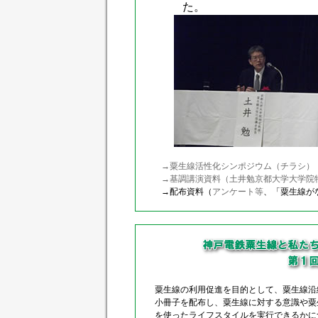
た。
→粟生線活性化シンポジウム（チラシ）
→基調講演資料（土井勉京都大学大学院
→配布資料（
アンケート等
、「粟生線が
粟生線の利用促進を目的として、粟生線沿線
小冊子を配布し、粟生線に対する意識や粟生
を使ったライフスタイルを実行できるかにつ