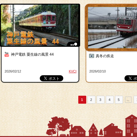
神戸電鉄 粟生線の風景 44
真冬の疾走
2026/02/12
KVCI
2026/02/10
1
2
3
4
5
...