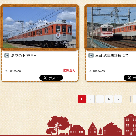
夏空の下 神戸へ
三田 武庫川鉄橋にて
北摂巡り
2018/07/30
2018/07/30
1
2
3
4
5
...