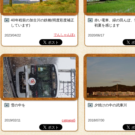
40年程前の加古川の鉄橋(明度彩度補正
赤い電車、緑の田んぼ、
しています)
初夏を感じます
でんしゃんぼ♪
2023/04/22
2020/06/17
雪の中を
夕焼けの中の武庫川
2019/02/11
catpapa5
2018/07/30