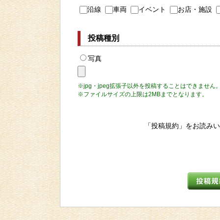
沿線
車両
イベント
お店・施設
投稿種別
写真
※jpg・jpeg拡張子以外を投稿することはできません
※ファイルサイズの上限は2MBまでとなります。
「投稿規約」をお読みい