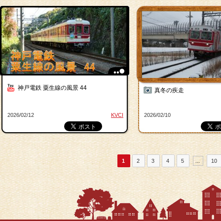
神戸電鉄 粟生線の風景 44
真冬の疾走
2026/02/12
KVCI
2026/02/10
1
2
3
4
5
...
10