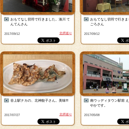
おもてなし切符で行きました。湊川 て
おもてなし切符で行きま
んてんさん
ごろさん
北摂巡り
2017/09/12
2017/09/12
谷上駅ナカの、北神餃子さん。美味!!!
南ウッディタウン駅前 え
やかです。
北摂巡り
2017/07/27
2017/05/08