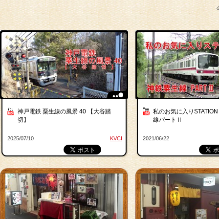
神戸電鉄 粟生線の風景 40 【大谷踏
私のお気に入りSTATION
切】
線パートⅡ
2025/07/10
KVCI
2021/06/22