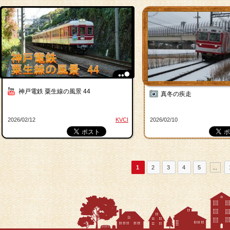
神戸電鉄 粟生線の風景 44
真冬の疾走
2026/02/12
KVCI
2026/02/10
1
2
3
4
5
...