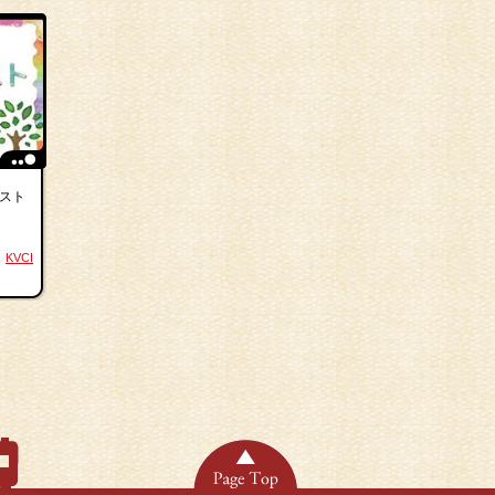
スト
KVCI