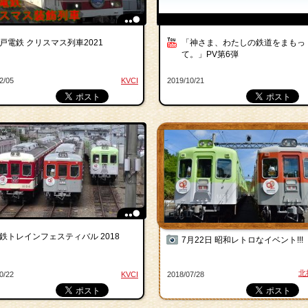
戸電鉄 クリスマス列車2021
「神さま、わたしの鉄道をまもっ
て。」PV第6弾
2/05
KVCI
2019/10/21
鉄トレインフェスティバル 2018
7月22日 昭和レトロなイベント!!!
北
0/22
KVCI
2018/07/28