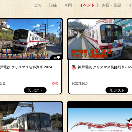
全て
沿線
車両
イベント
お店・施設
戸電鉄 クリスマス装飾列車 2024
神戸電鉄 クリスマス装飾列車202
2/11
KVCI
2022/12/18