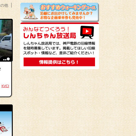
その他
2
KVCI