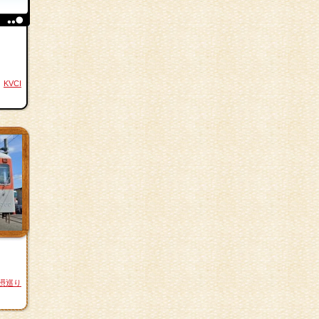
KVCI
摂巡り