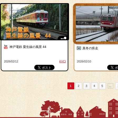
神戸電鉄 粟生線の風景 44
真冬の疾走
2026/02/12
KVCI
2026/02/10
1
2
3
4
5
...