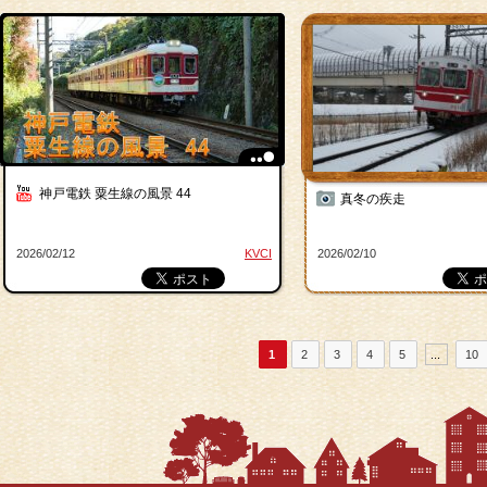
神戸電鉄 粟生線の風景 44
真冬の疾走
2026/02/12
KVCI
2026/02/10
1
2
3
4
5
...
10