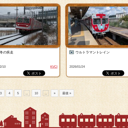
冬の疾走
ウルトラマントレイン
2/10
KVCI
2026/01/24
3
4
5
...
10
...
»
最後 »