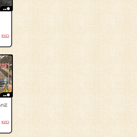
KVCI
」の正
KVCI