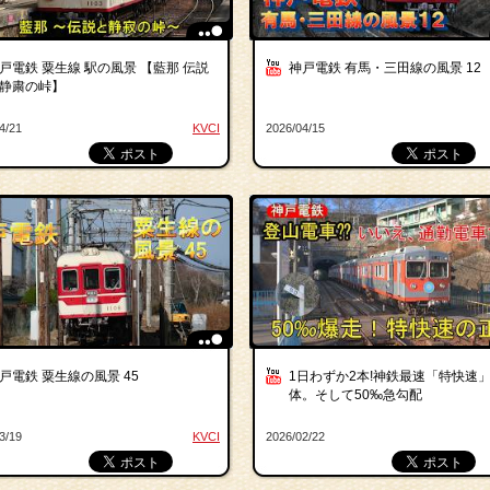
戸電鉄 粟生線 駅の風景 【藍那 伝説
神戸電鉄 有馬・三田線の風景 12
静粛の峠】
4/21
KVCI
2026/04/15
戸電鉄 粟生線の風景 45
1日わずか2本!神鉄最速「特快速
体。そして50‰急勾配
3/19
KVCI
2026/02/22