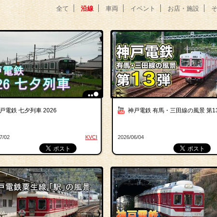
全て
沿線
車両
イベント
お店・施設
戸電鉄 七夕列車 2026
神戸電鉄 有馬・三田線の風景 第1
7/02
KVCI
2026/06/04