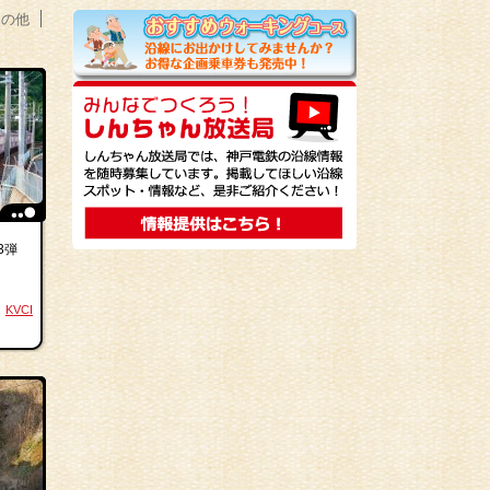
その他
3弾
KVCI