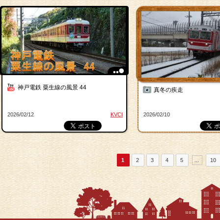
神戸電鉄 粟生線の風景 44
真冬の疾走
2026/02/12
KVCI
2026/02/10
1
2
3
4
5
...
10