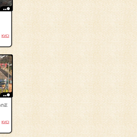
KVCI
」の正
KVCI