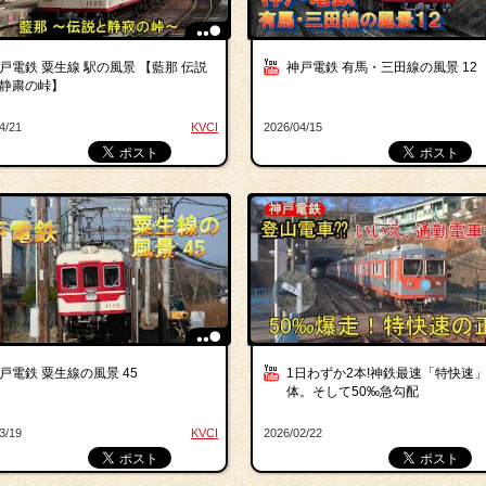
戸電鉄 粟生線 駅の風景 【藍那 伝説
神戸電鉄 有馬・三田線の風景 12
静粛の峠】
4/21
KVCI
2026/04/15
戸電鉄 粟生線の風景 45
1日わずか2本!神鉄最速「特快速
体。そして50‰急勾配
3/19
KVCI
2026/02/22