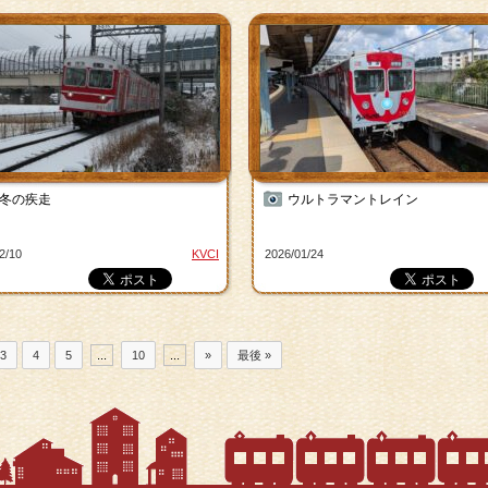
冬の疾走
ウルトラマントレイン
2/10
KVCI
2026/01/24
3
4
5
...
10
...
»
最後 »