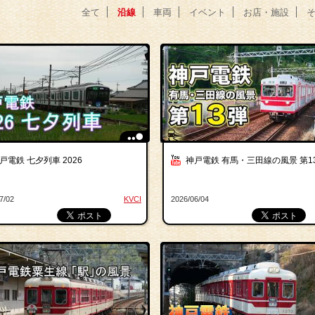
全て
沿線
車両
イベント
お店・施設
戸電鉄 七夕列車 2026
神戸電鉄 有馬・三田線の風景 第1
7/02
KVCI
2026/06/04