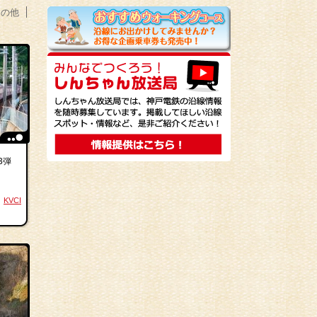
その他
3弾
KVCI