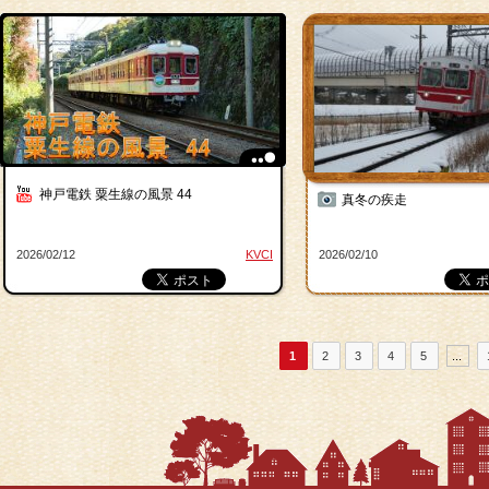
神戸電鉄 粟生線の風景 44
真冬の疾走
2026/02/12
KVCI
2026/02/10
1
2
3
4
5
...