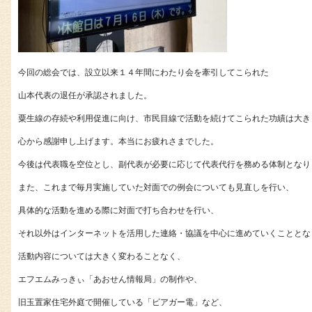
今回の総会では、設立以来１４年間にわたり会を牽引してこられた
山本代表の退任が承認されました。
粟生線の存続や利用促進に向け、市民目線で活動を続けてこられた功績は大き
心から感謝申し上げます。本当にお疲れさまでした。
今後は代表職を空位とし、副代表が必要に応じて代表代行を務める体制となり
また、これまで毎月実施していた対面での例会についても見直しを行い、
具体的な活動を進める際に対面で打ち合わせを行い、
それ以外はインターネットを活用した連絡・協議を中心に進めていくこととな
活動内容については大きく変わることなく、
エフエムみっきぃ「あおせん情報局」の制作や、
旧玉置家住宅外庭で開催している「ビアガー電」など、