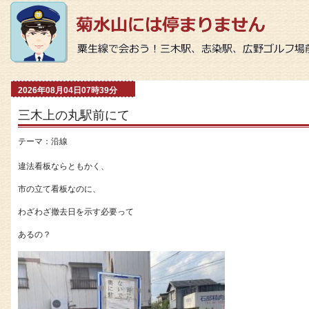
2026年08月04日07時39分
三木上の丸駅前にて
テーマ：
沿線
違法看板ならともかく、
市の立て看板なのに、
わざわざ撤去日を示す必要って
あるの？