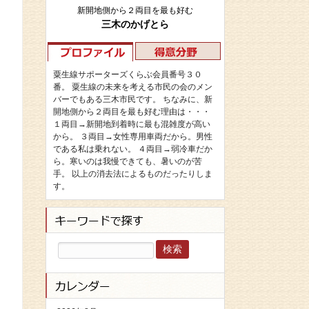
新開地側から２両目を最も好む
三木のかげとら
粟生線サポーターズくらぶ会員番号３０
番。 粟生線の未来を考える市民の会のメン
バーでもある三木市民です。 ちなみに、新
開地側から２両目を最も好む理由は・・・
１両目→新開地到着時に最も混雑度が高い
から。 ３両目→女性専用車両だから。男性
である私は乗れない。 ４両目→弱冷車だか
ら。寒いのは我慢できても、暑いのが苦
手。 以上の消去法によるものだったりしま
す。
検
索: