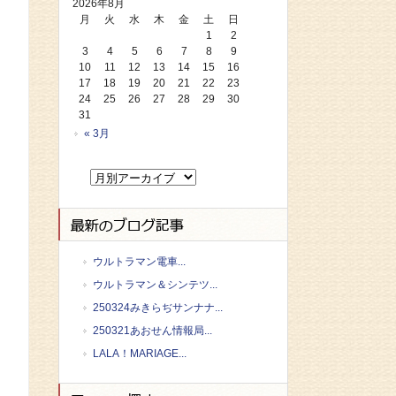
2026年8月
月
火
水
木
金
土
日
1
2
3
4
5
6
7
8
9
10
11
12
13
14
15
16
17
18
19
20
21
22
23
24
25
26
27
28
29
30
31
« 3月
ウルトラマン電車...
ウルトラマン＆シンテツ...
250324みきらぢサンナナ...
250321あおせん情報局...
LALA！MARIAGE...