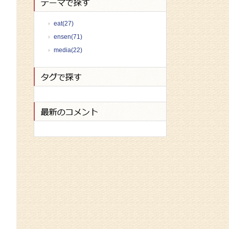
eat(27)
ensen(71)
media(22)