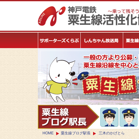
HOME
粟生線ブログ駅長
三木のかげとら