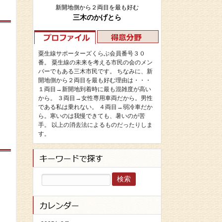
新開地側から２両目を最も好む
三木のかげとら
粟生線サポーターズくらぶ会員番号３０
番。 粟生線の未来を考える市民の会のメン
バーでもある三木市民です。 ちなみに、新
開地側から２両目を最も好む理由は・・・
１両目→新開地到着時に最も混雑度が高い
から。 ３両目→女性専用車両だから。男性
である私は乗れない。 ４両目→弱冷車だか
ら。寒いのは我慢できても、暑いのが苦
手。 以上の消去法によるものだったりしま
す。
検
索: