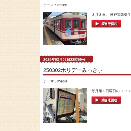
テーマ：
ensen
３月８日。 神戸電鉄粟生
2025年03月02日22時59分
250302ホリデーみっきぃ
テーマ：
media
毎月第１日曜日の エフエ