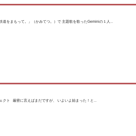
道をまもって。」（かみてつ。）で 主題歌を歌ったGeminiの１人...
クト 厳密に言えばまだですが、 いよいよ始まった！と...