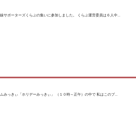
線サポーターズくらぶの集いに参加しました。 くらぶ運営委員は６人中...
ムみっきぃ「ホリデーみっきぃ」 （１０時～正午）の中で 私はこのブ...