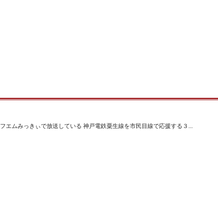
フエムみっきぃで放送している 神戸電鉄粟生線を市民目線で応援する３...