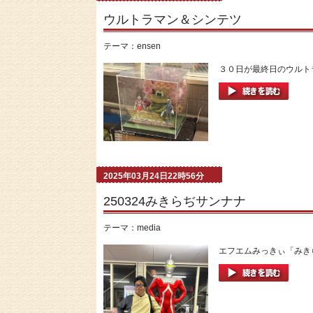
ウルトラマン＆シンテツ
テーマ：
ensen
３０日が最終日のウルトラ
2025年03月24日22時56分
250324みきらぢサンナナ
テーマ：
media
エフエムみっきぃ「みきら