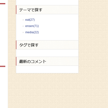
eat(27)
ensen(71)
media(22)