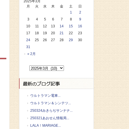
2025年3月
月
火
水
木
金
土
日
1
2
3
4
5
6
7
8
9
10
11
12
13
14
15
16
17
18
19
20
21
22
23
24
25
26
27
28
29
30
31
« 2月
ウルトラマン電車...
ウルトラマン＆シンテツ...
250324みきらぢサンナナ...
250321あおせん情報局...
LALA！MARIAGE...