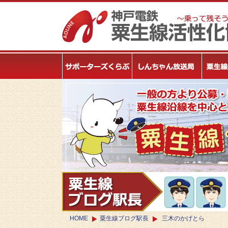
HOME
粟生線ブログ駅長
三木のかげとら