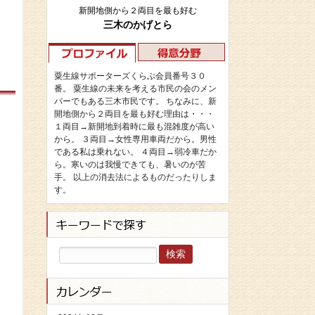
新開地側から２両目を最も好む
三木のかげとら
粟生線サポーターズくらぶ会員番号３０
番。 粟生線の未来を考える市民の会のメン
バーでもある三木市民です。 ちなみに、新
開地側から２両目を最も好む理由は・・・
１両目→新開地到着時に最も混雑度が高い
から。 ３両目→女性専用車両だから。男性
である私は乗れない。 ４両目→弱冷車だか
ら。寒いのは我慢できても、暑いのが苦
手。 以上の消去法によるものだったりしま
す。
検
索: