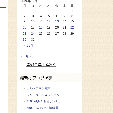
2024年12月
月
火
水
木
金
土
日
1
2
3
4
5
6
7
8
9
10
11
12
13
14
15
16
17
18
19
20
21
22
23
24
25
26
27
28
29
30
31
« 11月
1月 »
ウルトラマン電車...
ウルトラマン＆シンテツ...
250324みきらぢサンナナ...
250321あおせん情報局...