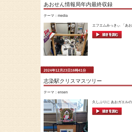
あおせん情報局年内最終収録
テーマ：
media
エフエムみっきぃ 「あお
2024年12月23日16時41分
志染駅クリスマスツリー
テーマ：
ensen
久しぶりに あおガエルの