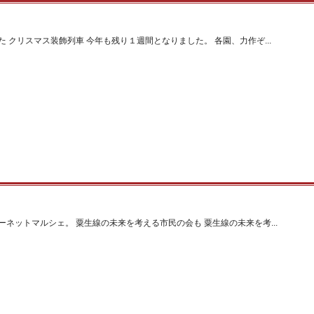
 クリスマス装飾列車 今年も残り１週間となりました。 各園、力作ぞ...
ネットマルシェ。 粟生線の未来を考える市民の会も 粟生線の未来を考...