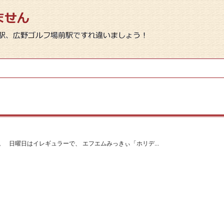
 日曜日はイレギュラーで、 エフエムみっきぃ「ホリデ...