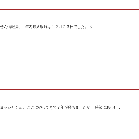
せん情報局」 年内最終収録は１２月２３日でした。 ク...
ヨッシャくん。 ここにやってきて７年が経ちましたが、 時節にあわせ...