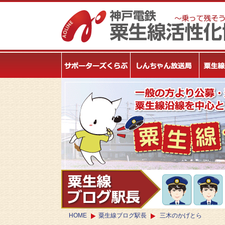
HOME
粟生線ブログ駅長
三木のかげとら