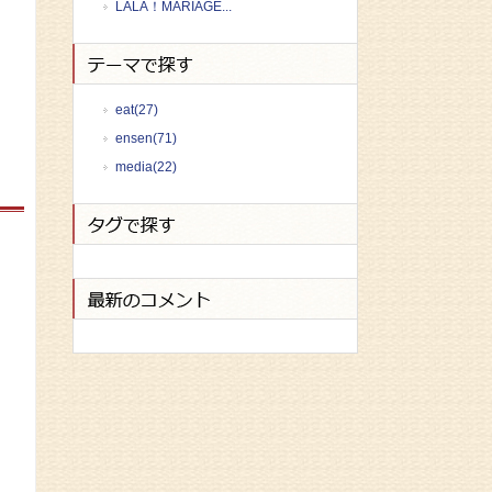
LALA！MARIAGE...
eat(27)
ensen(71)
media(22)