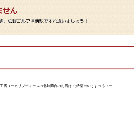
工房ユーカリプティースの北鈴蘭台のお店は 北鈴蘭台のぅすべるユー...