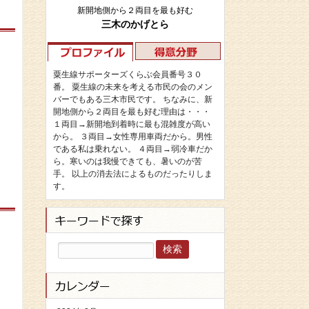
新開地側から２両目を最も好む
三木のかげとら
粟生線サポーターズくらぶ会員番号３０
番。 粟生線の未来を考える市民の会のメン
バーでもある三木市民です。 ちなみに、新
開地側から２両目を最も好む理由は・・・
１両目→新開地到着時に最も混雑度が高い
から。 ３両目→女性専用車両だから。男性
である私は乗れない。 ４両目→弱冷車だか
ら。寒いのは我慢できても、暑いのが苦
手。 以上の消去法によるものだったりしま
す。
検
索: