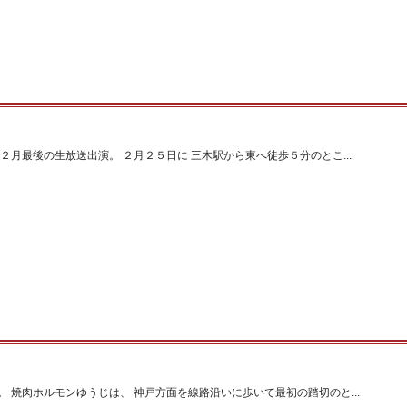
２月最後の生放送出演。 ２月２５日に 三木駅から東へ徒歩５分のとこ...
 焼肉ホルモンゆうじは、 神戸方面を線路沿いに歩いて最初の踏切のと...