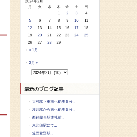
2024年2月
月
火
水
木
金
土
日
1
2
3
4
5
6
7
8
9
10
11
12
13
14
15
16
17
18
19
20
21
22
23
24
25
26
27
28
29
« 1月
3月 »
大村駅下車南へ徒歩５分...
湊川駅から東へ徒歩５分...
西鈴蘭台駅改札前...
恵比須駅にて...
箕面萱野駅...