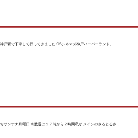
神戸駅で下車して行ってきました OSシネマズ神戸ハーバーランド。 ...
ぢサンナナ月曜日 奇数週は１７時から２時間私が メインのさるとるさ...