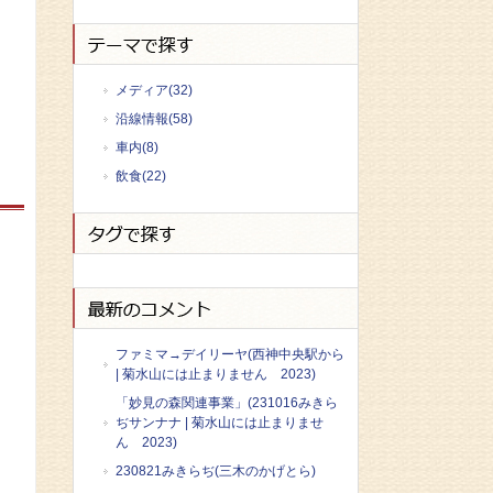
メディア(32)
沿線情報(58)
車内(8)
飲食(22)
ファミマ→デイリーヤ(西神中央駅から
| 菊水山には止まりません 2023)
「妙見の森関連事業」(231016みきら
ぢサンナナ | 菊水山には止まりませ
ん 2023)
230821みきらぢ(三木のかげとら)