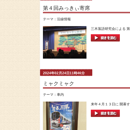
第４回みっきぃ寄席
テーマ：
沿線情報
三木落語研究会による 第
2024年02月24日11時46分
ミャクミャク
テーマ：
車内
来年４月１３日に 開幕す