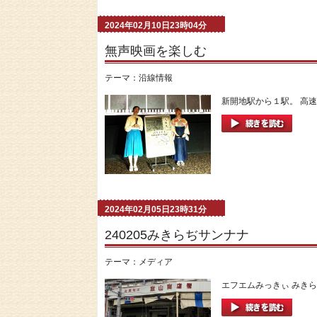
2024年02月10日23時04分
無声映画を楽しむ
テーマ：
沿線情報
新開地駅から１駅。 高速
2024年02月05日23時31分
240205みきらぢサンナナ
テーマ：
メディア
エフエムみっきぃ みきら