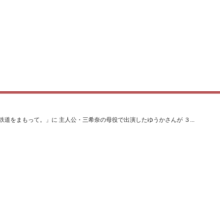
道をまもって。」に 主人公・三希奈の母役で出演したゆうかさんが ３...