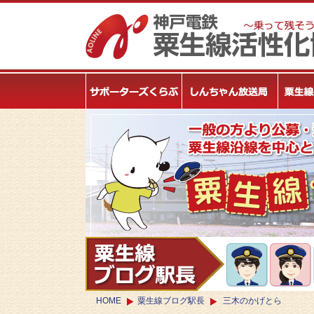
HOME
粟生線ブログ駅長
三木のかげとら