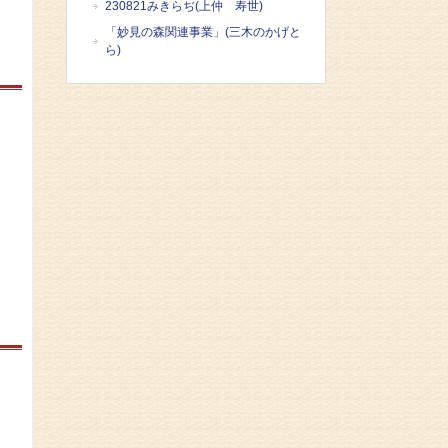
230821みきらぢ(上仲 寿世)
「妙見の森関連事業」(三木のかげと
ら)