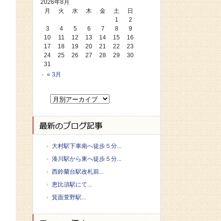
2026年8月
月
火
水
木
金
土
日
1
2
3
4
5
6
7
8
9
10
11
12
13
14
15
16
17
18
19
20
21
22
23
24
25
26
27
28
29
30
31
« 3月
大村駅下車南へ徒歩５分...
湊川駅から東へ徒歩５分...
西鈴蘭台駅改札前...
恵比須駅にて...
箕面萱野駅...