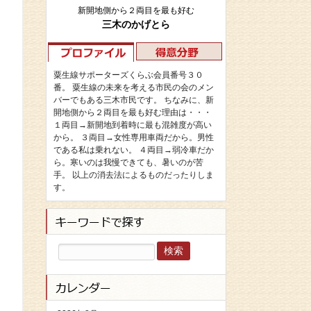
新開地側から２両目を最も好む
三木のかげとら
粟生線サポーターズくらぶ会員番号３０
番。 粟生線の未来を考える市民の会のメン
バーでもある三木市民です。 ちなみに、新
開地側から２両目を最も好む理由は・・・
１両目→新開地到着時に最も混雑度が高い
から。 ３両目→女性専用車両だから。男性
である私は乗れない。 ４両目→弱冷車だか
ら。寒いのは我慢できても、暑いのが苦
手。 以上の消去法によるものだったりしま
す。
検
索: