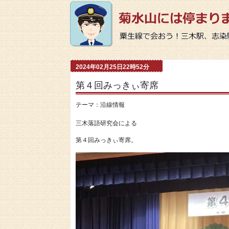
2024年02月25日22時52分
第４回みっきぃ寄席
テーマ：
沿線情報
三木落語研究会による
第４回みっきぃ寄席。