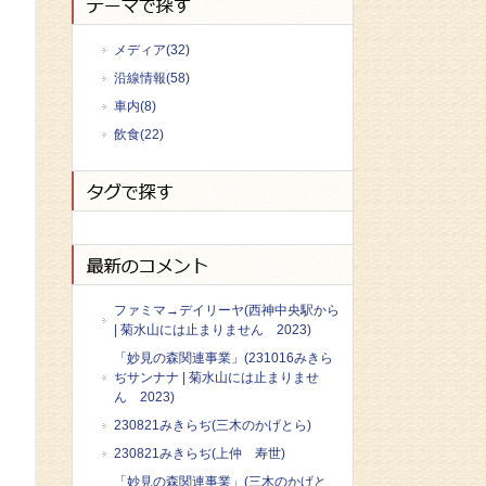
メディア(32)
沿線情報(58)
車内(8)
飲食(22)
ファミマ→デイリーヤ(西神中央駅から
| 菊水山には止まりません 2023)
「妙見の森関連事業」(231016みきら
ぢサンナナ | 菊水山には止まりませ
ん 2023)
230821みきらぢ(三木のかげとら)
230821みきらぢ(上仲 寿世)
「妙見の森関連事業」(三木のかげと