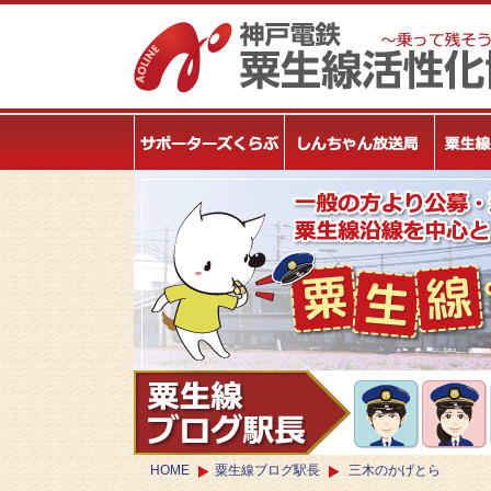
HOME
粟生線ブログ駅長
三木のかげとら