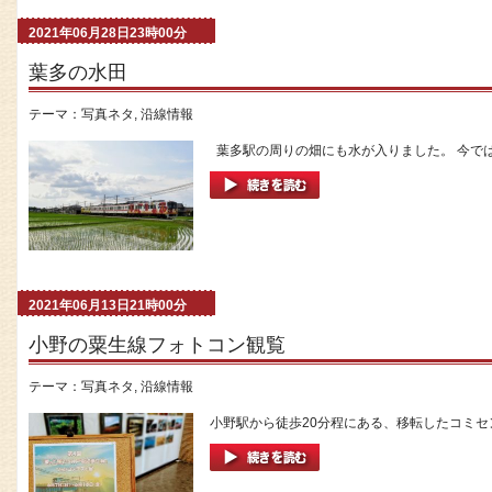
2021年06月28日23時00分
葉多の水田
テーマ：
写真ネタ
,
沿線情報
葉多駅の周りの畑にも水が入りました。 今では
2021年06月13日21時00分
小野の粟生線フォトコン観覧
テーマ：
写真ネタ
,
沿線情報
小野駅から徒歩20分程にある、移転したコミセ