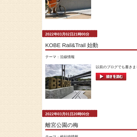
2022年03月02日21時00分
KOBE Rail&Trail 始動
テーマ：
沿線情報
以前のブログでも書きまし
2022年03月01日20時00分
離宮公園の梅
テーマ：
他社線情報