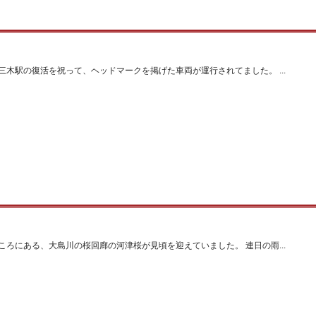
木駅の復活を祝って、ヘッドマークを掲げた車両が運行されてました。 ...
ろにある、大島川の桜回廊の河津桜が見頃を迎えていました。 連日の雨...