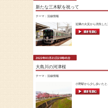
新たな三木駅を祝って
テーマ：
沿線情報
近隣の火災から消失した三
2022年03月21日23時45分
大島川の河津桜
テーマ：
沿線情報
小野駅から少し歩いたとこ