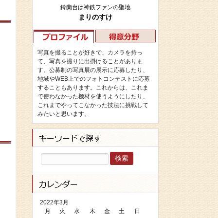
鈴蘭台は神鉄ファンの聖地
まりのすけ
写真を撮ることが好きで、カメラを持っ
て、写真を撮りに出掛けることがありま
す。公募制の写真展の展示に応募したり、
地域やWEB上でのフォトコンテストに応募
することもあります。これからは、これま
で使わなかった機材を使うようにしたり、
これまでやってこなかった技法に挑戦して
みたいと思います。
検
索:
2022年3月
月
火
水
木
金
土
日