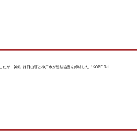
たが、神鉄･好日山荘と神戸市が連結協定を締結した「KOBE Rai...