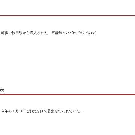
駅で秋田県から搬入された、五能線キハ40の沿線でのデ...
表
ら今年の１月10日(月)にかけて募集が行われていた...