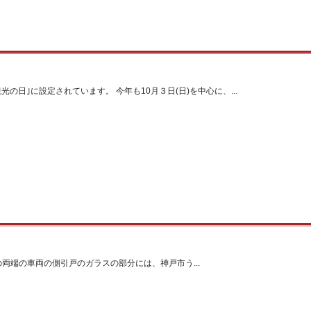
観光の日｣に設定されています。 今年も10月３日(日)を中心に、...
車の両端の車両の側引戸のガラスの部分には、神戸市う...