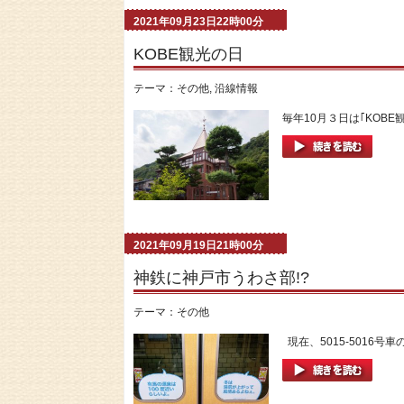
2021年09月23日22時00分
KOBE観光の日
テーマ：
その他
,
沿線情報
毎年10月３日は｢KOBE
2021年09月19日21時00分
神鉄に神戸市うわさ部!?
テーマ：
その他
現在、5015-5016号