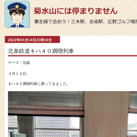
2022年03月14日21時16分
北条鉄道キハ４０満喫列車
テーマ：
沿線
３月１３日。
キハ４０満喫列車に乗ってきました。