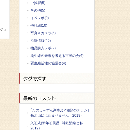
ご挨拶(5)
その他(5)
イベレポ(0)
他社線(10)
ジ »
写真＆カメラ(6)
沿線情報(49)
物品購入レポ(2)
粟生線の未来を考える市民の会(6)
粟生線活性化協議会(4)
｢たのし～ずん列車｣(２種類のチラシ |
菊水山には止まりません 2019)
入初式(新年初風呂 | 神鉄沿線と私
2019)