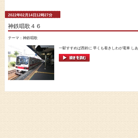
2022年02月14日12時27分
神鉄唱歌４６
テーマ：
神鉄唱歌
一駅すすめば西鈴に 早くも着きしわが電車 しあ