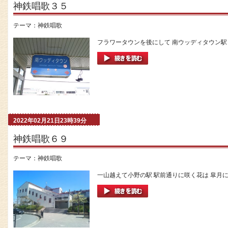
神鉄唱歌３５
テーマ：
神鉄唱歌
フラワータウンを後にして 南ウッディタウン駅 
2022年02月21日23時39分
神鉄唱歌６９
テーマ：
神鉄唱歌
一山越えて小野の駅 駅前通りに咲く花は 皐月に