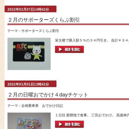
2022年03月07日14時42分
２月のサポーターズくらぶ割引
テーマ：
サポーターズくらぶ割引
栄太楼で購入額５％の３４円引き。 合計￥３４お得
2022年03月01日13時42分
２月の日曜おでかけ４dayチケット
テーマ：
企画乗車券 おでかけ日記
１日目 新開地で食事。 三宮おでかけ。 高速神戸