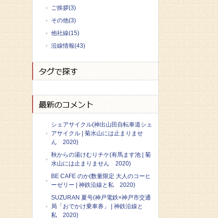
ご挨拶(3)
その他(3)
他社線(15)
沿線情報(43)
シェアサイクル(神出山田自転車道シェ
アサイクル | 菊水山には止まりませ
ん 2020)
秋からの湯けむりチケ(有馬ます池 | 菊
水山には止まりません 2020)
BE CAFE のか(数量限定 大人のコーヒ
ーゼリー | 神鉄沿線と私 2020)
SUZURAN 夏号(神戸電鉄×神戸市交通
局「おでかけ乗車券」 | 神鉄沿線と
私 2020)