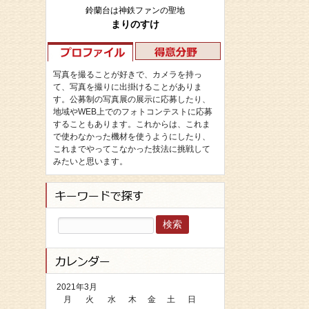
鈴蘭台は神鉄ファンの聖地
まりのすけ
写真を撮ることが好きで、カメラを持っ
て、写真を撮りに出掛けることがありま
す。公募制の写真展の展示に応募したり、
地域やWEB上でのフォトコンテストに応募
することもあります。これからは、これま
で使わなかった機材を使うようにしたり、
これまでやってこなかった技法に挑戦して
みたいと思います。
検
索:
2021年3月
月
火
水
木
金
土
日