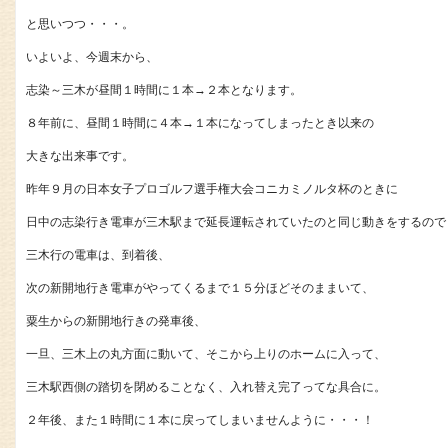
と思いつつ・・・。
いよいよ、今週末から、
志染～三木が昼間１時間に１本→２本となります。
８年前に、昼間１時間に４本→１本になってしまったとき以来の
大きな出来事です。
昨年９月の日本女子プロゴルフ選手権大会コニカミノルタ杯のときに
日中の志染行き電車が三木駅まで延長運転されていたのと同じ動きをするので
三木行の電車は、到着後、
次の新開地行き電車がやってくるまで１５分ほどそのままいて、
粟生からの新開地行きの発車後、
一旦、三木上の丸方面に動いて、そこから上りのホームに入って、
三木駅西側の踏切を閉めることなく、入れ替え完了ってな具合に。
２年後、また１時間に１本に戻ってしまいませんように・・・！