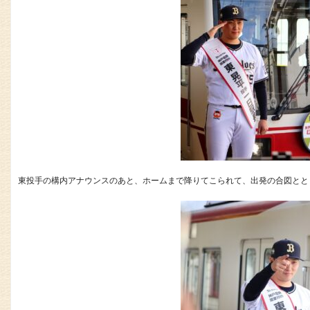
東投手の構内アナウンスのあと、ホームまで降りてこられて、出発の合図とと