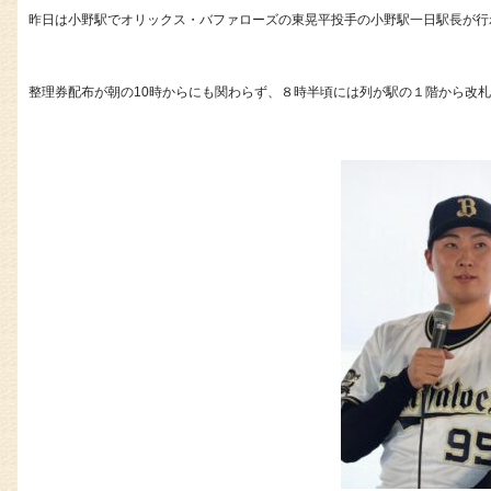
昨日は小野駅でオリックス・バファローズの東晃平投手の小野駅一日駅長が行
整理券配布が朝の10時からにも関わらず、８時半頃には列が駅の１階から改