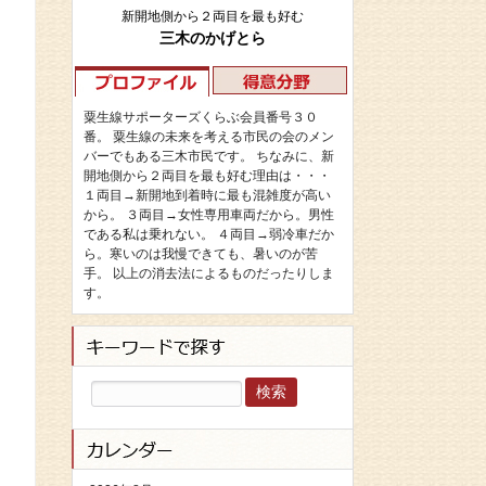
新開地側から２両目を最も好む
三木のかげとら
粟生線サポーターズくらぶ会員番号３０
番。 粟生線の未来を考える市民の会のメン
バーでもある三木市民です。 ちなみに、新
開地側から２両目を最も好む理由は・・・
１両目→新開地到着時に最も混雑度が高い
から。 ３両目→女性専用車両だから。男性
である私は乗れない。 ４両目→弱冷車だか
ら。寒いのは我慢できても、暑いのが苦
手。 以上の消去法によるものだったりしま
す。
検
索: