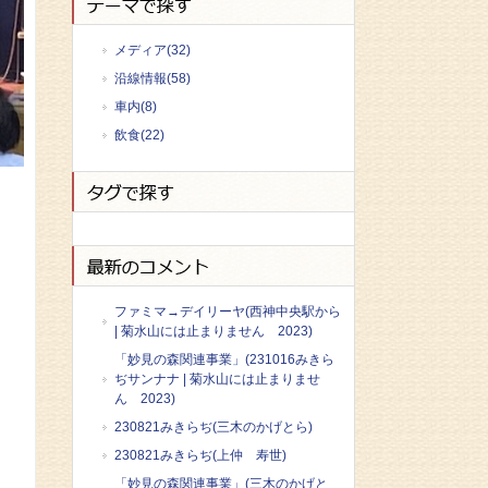
メディア(32)
沿線情報(58)
車内(8)
飲食(22)
ファミマ→デイリーヤ(西神中央駅から
| 菊水山には止まりません 2023)
「妙見の森関連事業」(231016みきら
ぢサンナナ | 菊水山には止まりませ
ん 2023)
230821みきらぢ(三木のかげとら)
230821みきらぢ(上仲 寿世)
「妙見の森関連事業」(三木のかげと