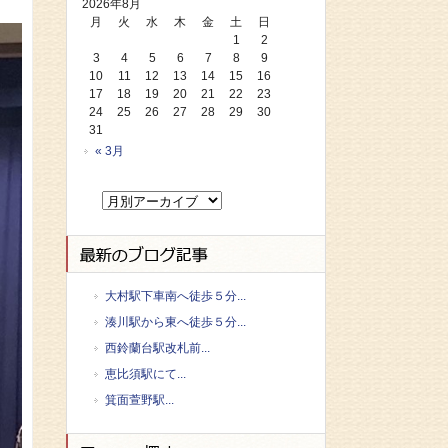
2026年8月
月
火
水
木
金
土
日
1
2
3
4
5
6
7
8
9
10
11
12
13
14
15
16
17
18
19
20
21
22
23
24
25
26
27
28
29
30
31
« 3月
大村駅下車南へ徒歩５分...
湊川駅から東へ徒歩５分...
西鈴蘭台駅改札前...
恵比須駅にて...
箕面萱野駅...