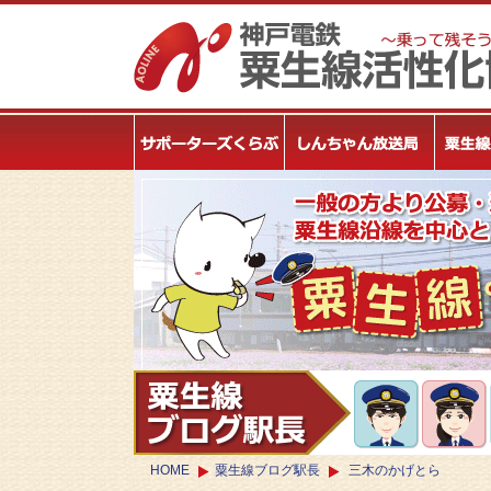
HOME
粟生線ブログ駅長
三木のかげとら