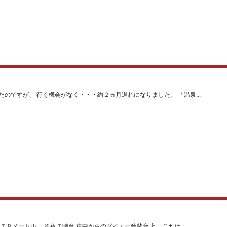
のですが、 行く機会がなく・・・約２ヵ月遅れになりました。 「温泉...
７８メートル。 ※夜７時台 車中からのダイエー鈴蘭台店。 これは、...