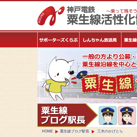
HOME
粟生線ブログ駅長
三木のかげとら