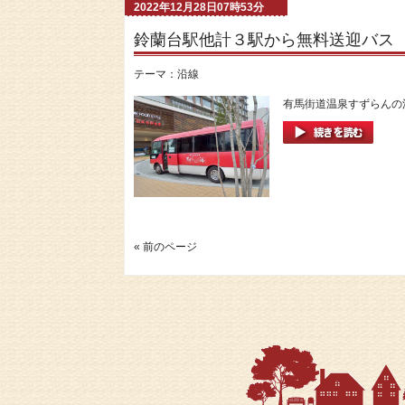
2022年12月28日07時53分
鈴蘭台駅他計３駅から無料送迎バス
テーマ：
沿線
有馬街道温泉すずらんの湯
« 前のページ