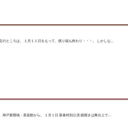
のところは、 １月１１日をもって、残り福も終わり・・・。 しかしな...
神戸新開地・喜楽館から。 １月１日 新春特別公演 鏡開きは舞台上で...