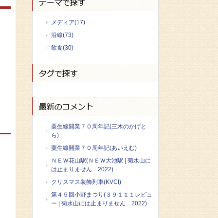
メディア(17)
沿線(73)
飲食(30)
粟生線開業７０周年記(三木のかげと
ら)
粟生線開業７０周年記(あいえむ)
ＮＥＷ花山駅(ＮＥＷ大池駅 | 菊水山に
は止まりません 2022)
クリスマス装飾列車(KVCI)
第４５回小野まつり(３９１１１レビュ
ー | 菊水山には止まりません 2022)