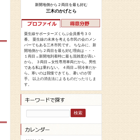
新開地側から２両目を最も好む
三木のかげとら
粟生線サポーターズくらぶ会員番号３０
番。 粟生線の未来を考える市民の会のメン
バーでもある三木市民です。 ちなみに、新
開地側から２両目を最も好む理由は・・・
１両目→新開地到着時に最も混雑度が高い
から。 ３両目→女性専用車両だから。男性
である私は乗れない。 ４両目→弱冷車だか
ら。寒いのは我慢できても、暑いのが苦
手。 以上の消去法によるものだったりしま
す。
検
索: