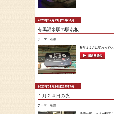
2023年02月13日20時54分
有馬温泉駅の駅名板
テーマ：
沿線
昨年１２月に変わっていた
2023年01月24日22時17分
１月２４日の夜
テーマ：
沿線
鈴蘭台駅。 さすが標高２