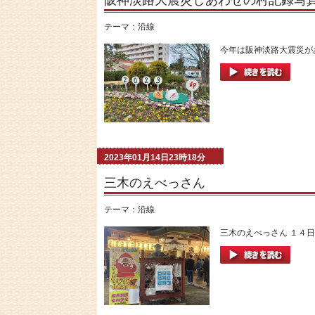
阪神淡路大震災しあわせの村記録写
テーマ：
沿線
今年は阪神淡路大震災があ
2023年01月14日23時18分
三木のえべっさん
テーマ：
沿線
三木のえべっさん １４日