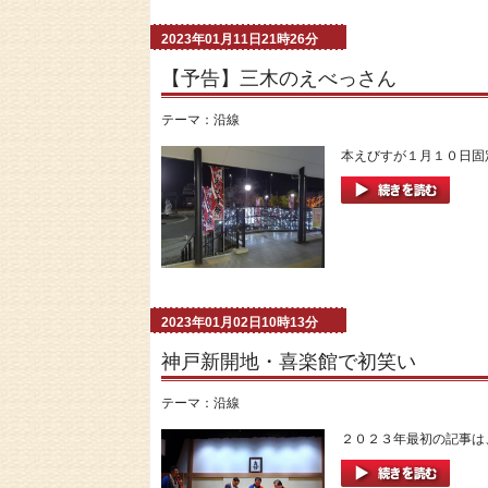
2023年01月11日21時26分
【予告】三木のえべっさん
テーマ：
沿線
本えびすが１月１０日固定
2023年01月02日10時13分
神戸新開地・喜楽館で初笑い
テーマ：
沿線
２０２３年最初の記事は、