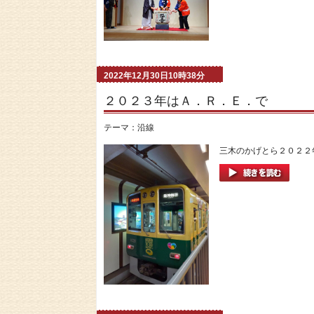
2022年12月30日10時38分
２０２３年はＡ．Ｒ．Ｅ．で
テーマ：
沿線
三木のかげとら２０２２年