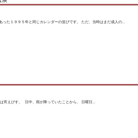
真展
った１９９５年と同じカレンダーの並びです。 ただ、当時はまだ成人の...
は宵えびす。 日中、雨が降っていたことから、 日曜日...