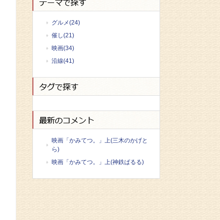
グルメ(24)
催し(21)
映画(34)
沿線(41)
映画「かみてつ。」上(三木のかげと
ら)
映画「かみてつ。」上(神鉄ぱるる)