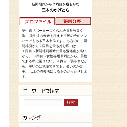
新開地側から２両目を最も好む
三木のかげとら
粟生線サポーターズくらぶ会員番号３０
番。 粟生線の未来を考える市民の会のメン
バーでもある三木市民です。 ちなみに、新
開地側から２両目を最も好む理由は・・・
１両目→新開地到着時に最も混雑度が高い
から。 ３両目→女性専用車両だから。男性
である私は乗れない。 ４両目→弱冷車だか
ら。寒いのは我慢できても、暑いのが苦
手。 以上の消去法によるものだったりしま
す。
検
索: