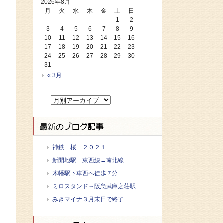
2026年8月
月
火
水
木
金
土
日
1
2
3
4
5
6
7
8
9
10
11
12
13
14
15
16
17
18
19
20
21
22
23
24
25
26
27
28
29
30
31
« 3月
神鉄 桜 ２０２１...
新開地駅 東西線→南北線...
木幡駅下車西へ徒歩７分...
ミロスタンド～阪急武庫之荘駅...
みきマイナ３月末日で終了...