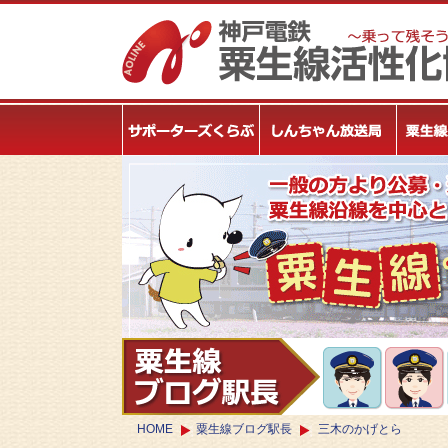
HOME
粟生線ブログ駅長
三木のかげとら