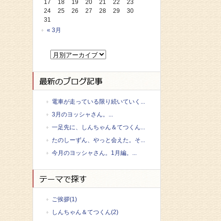
17
18
19
20
21
22
23
24
25
26
27
28
29
30
31
« 3月
電車が走っている限り続いていく...
3月のヨッシャさん。...
一足先に、しんちゃん＆てつくん...
たのしーずん、やっと会えた。そ...
今月のヨッシャさん。1月編。...
ご挨拶(1)
しんちゃん＆てつくん(2)