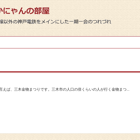
言えば、三木金物まつりです。三木市の人口の倍くらいの人が行く金物まつ...