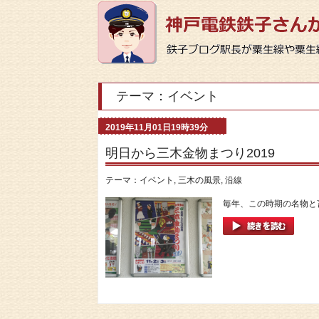
テーマ：イベント
2019年11月01日19時39分
明日から三木金物まつり2019
テーマ：
イベント
,
三木の風景
,
沿線
毎年、この時期の名物と