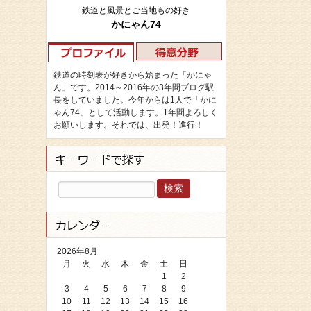
鉄道と風景とご当地もの好き
かにゃん74
鉄道の時刻表が好きから始まった「かにゃ
ん」です。2014～2016年の3年間ブログ駅
長をしていました。今年からは1人で「かに
ゃん74」として活動します。1年間よろしく
お願いします。それでは、出発！進行！
検
索:
2026年8月
月
火
水
木
金
土
日
1
2
3
4
5
6
7
8
9
10
11
12
13
14
15
16