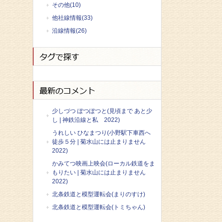
その他(10)
他社線情報(33)
沿線情報(26)
少しづつ ぽつぽつと(見頃まで あと少
し | 神鉄沿線と私 2022)
うれしい ひなまつり(小野駅下車西へ
徒歩５分 | 菊水山には止まりません
2022)
かみてつ映画上映会(ローカル鉄道をま
もりたい | 菊水山には止まりません
2022)
北条鉄道と模型運転会(まりのすけ)
北条鉄道と模型運転会(トミちゃん)