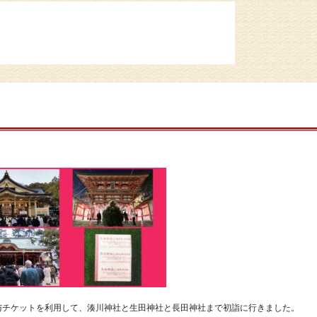
授与チケットを利用して、湊川神社と生田神社と長田神社まで初詣に行きました。