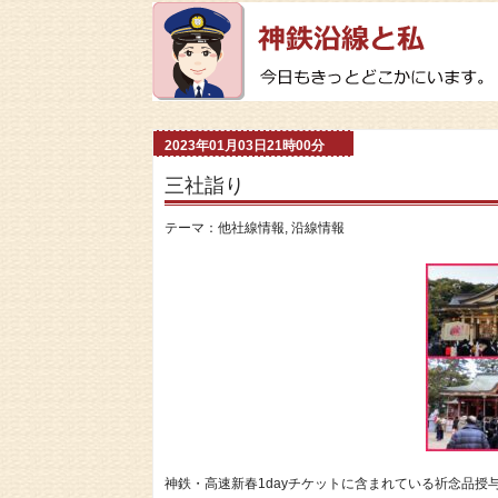
2023年01月03日21時00分
三社詣り
テーマ：
他社線情報
,
沿線情報
神鉄・高速新春1dayチケットに含まれている祈念品