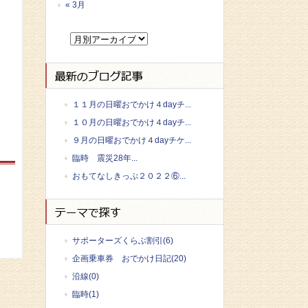
« 3月
１１月の日曜おでかけ４dayチ...
１０月の日曜おでかけ４dayチ...
９月の日曜おでかけ４dayチケ...
臨時 震災28年...
おもてなしきっぷ２０２２⑥...
サポーターズくらぶ割引(6)
企画乗車券 おでかけ日記(20)
沿線(0)
臨時(1)