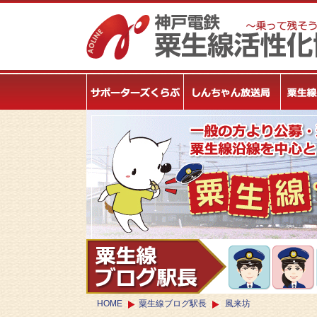
HOME
粟生線ブログ駅長
風来坊