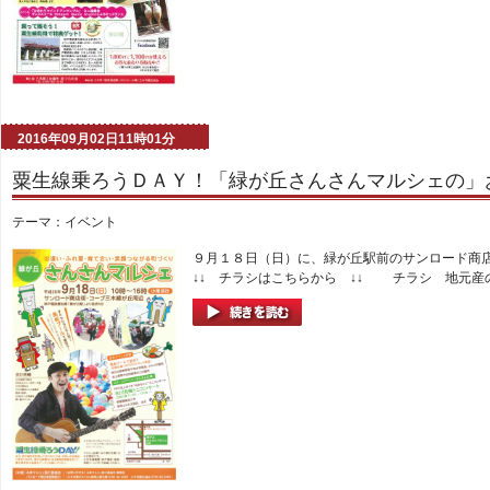
2016年09月02日11時01分
粟生線乗ろうＤＡＹ！「緑が丘さんさんマルシェの」
テーマ：
イベント
９月１８日（日）に、緑が丘駅前のサンロード商店
↓↓ チラシはこちらから ↓↓ チラシ 地元産の