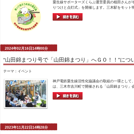
粟生線サポーターズくらぶ運営委員の植田さんが
りつけと点灯式」を開催します。三木駅をモット明
2024年02月16日14時00分
“山田錦まつり号で「山田錦まつり」へＧＯ！！”につ
テーマ：
イベント
神戸電鉄粟生線活性化協議会の取組の一環として
は、三木市吉川町で開催される「山田錦まつり」会場
2023年11月22日14時28分