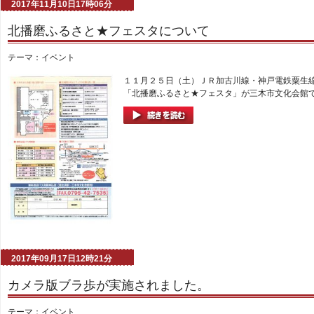
2017年11月10日17時06分
北播磨ふるさと★フェスタについて
テーマ：
イベント
１１月２５日（土）ＪＲ加古川線・神戸電鉄粟生
「北播磨ふるさと★フェスタ」が三木市文化会館で
2017年09月17日12時21分
カメラ版ブラ歩が実施されました。
テーマ：
イベント