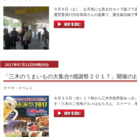
９月９日（土）、お天気にも恵まれカメラ版ブラ
運営委員の渋谷高靖さんの提案で、粟生線沿線で季
2017年07月31日09時29分
「三木のうまいもの大集合!!感謝祭２０１７」開催の
テーマ：
イベント
８月３０日（水）１７時から三木市役所前みっきぃ
す！三木のご当地グルメはもちろん、スイーツ、地