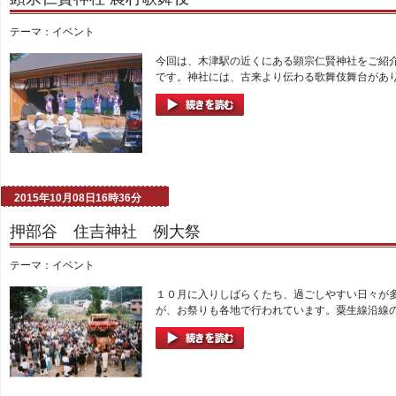
テーマ：
イベント
今回は、木津駅の近くにある顕宗仁賢神社をご紹
です。神社には、古来より伝わる歌舞伎舞台があり
2015年10月08日16時36分
押部谷 住吉神社 例大祭
テーマ：
イベント
１０月に入りしばらくたち、過ごしやすい日々が
が、お祭りも各地で行われています。粟生線沿線の