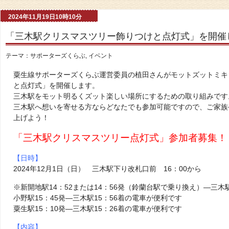
2024年11月19日10時10分
「三木駅クリスマスツリー飾りつけと点灯式」を開催
テーマ：
サポーターズくらぶ
,
イベント
粟生線サポーターズくらぶ運営委員の植田さんがモットズットミキ
と点灯式」を開催します。
三木駅をモット明るくズット楽しい場所にするための取り組みです
三木駅へ想いを寄せる方ならどなたでも参加可能ですので、ご家族
上げよう！
「三木駅クリスマスツリー点灯式」参加者募集！
【日時】
2024年12月1日（日） 三木駅下り改札口前 16：00から
※新開地駅14：52または14：56発（鈴蘭台駅で乗り換え）―三木駅
小野駅15：45発―三木駅15：56着の電車が便利です
粟生駅15：10発―三木駅15：26着の電車が便利です
【内容】