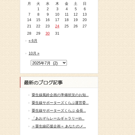
月
火
水
木
金
土
日
1
2
3
4
5
6
7
8
9
10
11
12
13
14
15
16
17
18
19
20
21
22
23
24
25
26
27
28
29
30
31
« 6月
10月 »
粟生線風鈴企画の準備状況のお知...
粟生線サポーターズくらぶ運営委...
粟生線サポーターズくらぶ 会長...
「あおぞらレールギャラリーin...
＝粟生線応援企画＝ あなたのメ...