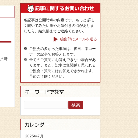
各記事は公開時点の内容です。もっと 詳し
く聞いてみたい事やお気付きの点がありま
したら、編集部までご連絡ください。
編集部にメールを送る
※
ご照会の多かった事項は、後日、本コー
ナーの記事でお答えします。
員の呼
※
全てのご質問にお答えできない場合があ
ります。また、記事に無関係と思われる
ご照会・質問にはお答えできかねます。
予めご了解ください。
検
索:
2025年7月