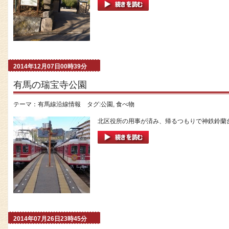
2014年12月07日00時39分
有馬の瑞宝寺公園
テーマ：
有馬線沿線情報
タグ:
公園
,
食べ物
北区役所の用事が済み、帰るつもりで神鉄鈴蘭台
2014年07月26日23時45分