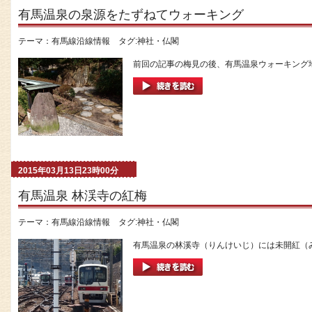
有馬温泉の泉源をたずねてウォーキング
テーマ：
有馬線沿線情報
タグ:
神社・仏閣
前回の記事の梅見の後、有馬温泉ウォーキング地
2015年03月13日23時00分
有馬温泉 林渓寺の紅梅
テーマ：
有馬線沿線情報
タグ:
神社・仏閣
有馬温泉の林溪寺（りんけいじ）には未開紅（み