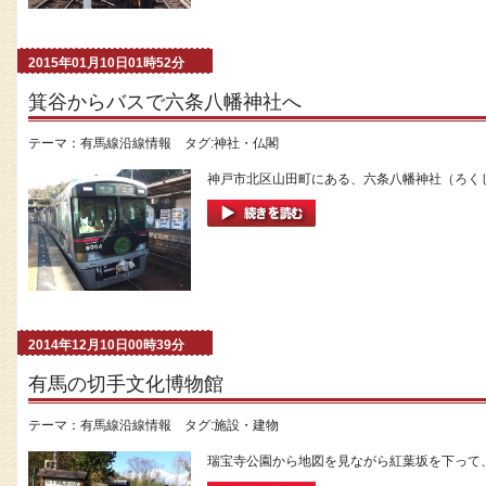
2015年01月10日01時52分
箕谷からバスで六条八幡神社へ
テーマ：
有馬線沿線情報
タグ:
神社・仏閣
神戸市北区山田町にある、六条八幡神社（ろくじ
2014年12月10日00時39分
有馬の切手文化博物館
テーマ：
有馬線沿線情報
タグ:
施設・建物
瑞宝寺公園から地図を見ながら紅葉坂を下って、