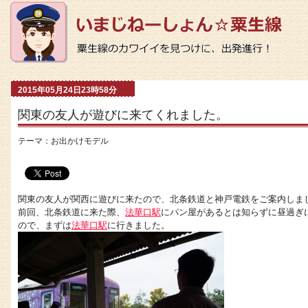
2015年05月24日23時58分
関東の友人が遊びに来てくれました。
テーマ：
お出かけモデル
関東の友人が関西に遊びに来たので、北条鉄道と神戸電鉄をご案内しま
前回、北条鉄道に来た際、
法華口駅
にパン屋があるとは知らずに昼過ぎ
ので、まずは
法華口駅
に行きました。