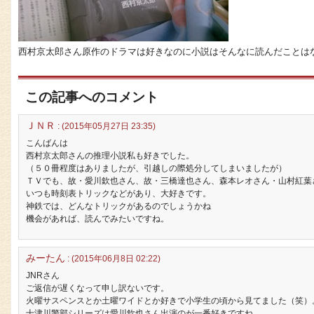
西村京太郎さん原作のドラマは好きなのに小説はそんなに読んだことはなか
この記事へのコメント
ＪＮＲ
: (2015年05月27日 23:35)
こんばんは
西村京太郎さんの推理小説私も好きでした。
（５０冊程度はありましたが、引越しの際処分してしまいましたが）
ＴＶでも、故・愛川欽也さん、故・三橋達也さん、森本レオさん・山村紅葉
いつも時刻表トリックなどがあり、大好きです。
神鉄では、どんなトリックがあるのでしょうかね
機会があれば、読んでみたいですね。
みーたん
: (2015年06月8日 02:22)
JNRさん
ご返信が遅くなって申し訳ないです。
火曜サスペンスとか土曜ワイドとか好きで小学生の頃から見てました（笑）
十津川警部シリーズは愛川欽也さん出演のが一番好きですね。