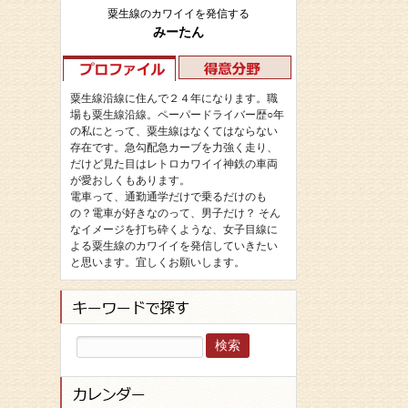
粟生線のカワイイを発信する
みーたん
粟生線沿線に住んで２４年になります。職
場も粟生線沿線。ペーパードライバー歴○年
の私にとって、粟生線はなくてはならない
存在です。急勾配急カーブを力強く走り、
だけど見た目はレトロカワイイ神鉄の車両
が愛おしくもあります。
電車って、通勤通学だけで乗るだけのも
の？電車が好きなのって、男子だけ？ そん
なイメージを打ち砕くような、女子目線に
よる粟生線のカワイイを発信していきたい
と思います。宜しくお願いします。
検
索: