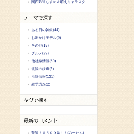
関西鉄道むすめ＆萌えキャラスタ...
ある日の神鉄(44)
お出かけモデル(9)
その他(18)
グルメ(29)
他社線情報(60)
北陸の鉄道(5)
沿線情報(131)
雑学講座(2)
撃追！６５００系！！(みーたん)