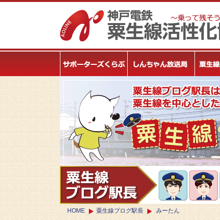
HOME
粟生線ブログ駅長
みーたん