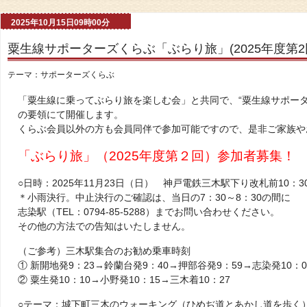
2025年10月15日09時00分
粟生線サポーターズくらぶ「ぶらり旅」(2025年度第
テーマ：
サポーターズくらぶ
「粟生線に乗ってぶらり旅を楽しむ会」と共同で、“粟生線サポータ
の要領にて開催します。
くらぶ会員以外の方も会員同伴で参加可能ですので、是非ご家族や
「ぶらり旅」（2025年度第２回）参加者募集！
○日時：2025年11月23日（日） 神戸電鉄三木駅下り改札前10：3
＊小雨決行。中止決行のご確認は、当日の7：30～8：30の間に
志染駅（TEL：0794-85-5288）までお問い合わせください。
その他の方法での告知はいたしません。
（ご参考）三木駅集合のお勧め乗車時刻
① 新開地発9：23→鈴蘭台発9：40→押部谷発9：59→志染発10：0
② 粟生発10：10→小野発10：15→三木着10：27
○テーマ：城下町三木のウォーキング（ひめぢ道とあかし道を歩く