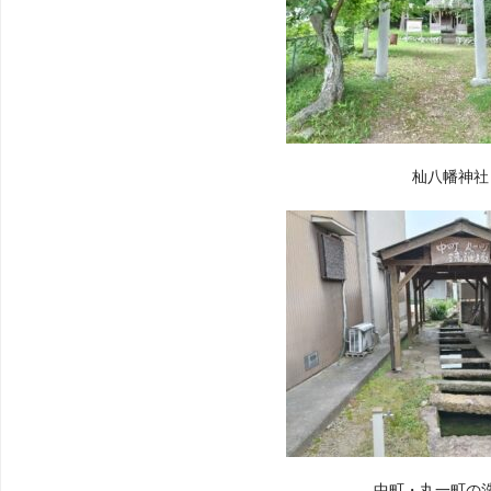
杣八幡神社
中町・丸一町の