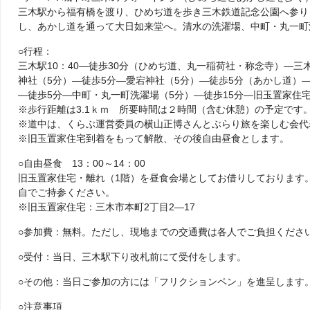
三木駅から福有橋を渡り、ひめぢ道を歩き三木鉄道記念公園へ参り
し、あかし道を通って大日如来堂へ。清水の洗濯場、中町・丸一町
○行程：
三木駅10：40―徒歩30分（ひめぢ道、丸一稲荷社・称念寺）―三
神社（5分）―徒歩5分―愛宕神社（5分）―徒歩5分（あかし道）―
―徒歩5分―中町・丸一町洗濯場（5分）―徒歩15分―旧玉置家住宅
※歩行距離は3.1ｋｍ 所要時間は２時間（含む休憩）の予定です
※道中は、くらぶ運営委員の横山正博さんとぶらり旅を楽しむ会代
※旧玉置家住宅到着をもって解散、その後自由昼食とします。
○自由昼食 13：00～14：00
旧玉置家住宅・離れ（1階）を昼食会場としてお借りしております
自でご持参ください。
※旧玉置家住宅：三木市本町2丁目2―17
○参加費：無料。ただし、現地までの交通費は各人でご負担くださ
○受付：当日、三木駅下り改札前にて受付をします。
○その他：当日ご参加の方には「フリクションペン」を進呈します
○注意事項