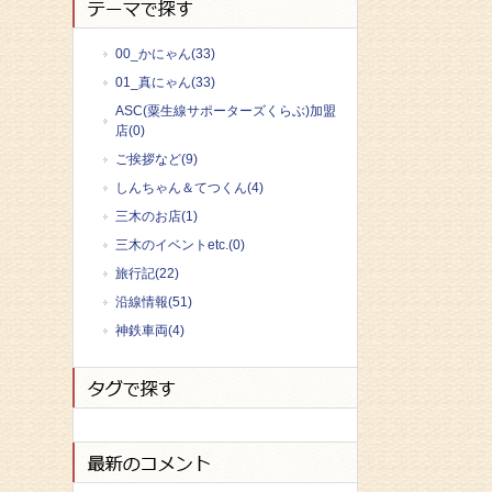
00_かにゃん(33)
01_真にゃん(33)
ASC(粟生線サポーターズくらぶ)加盟
店(0)
ご挨拶など(9)
しんちゃん＆てつくん(4)
三木のお店(1)
三木のイベントetc.(0)
旅行記(22)
沿線情報(51)
神鉄車両(4)