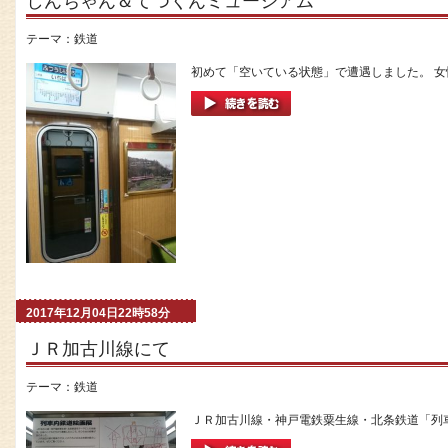
しんちゃん＆てつくんミュージアム
テーマ：
鉄道
初めて「空いている状態」で遭遇しました。 女性
2017年12月04日22時58分
ＪＲ加古川線にて
テーマ：
鉄道
ＪＲ加古川線・神戸電鉄粟生線・北条鉄道「列車