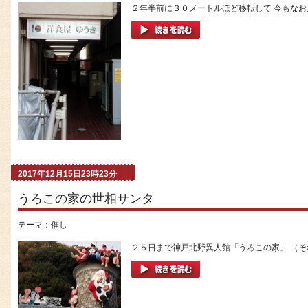
２年半前に３０メートルほど移転して 今もなお人
2017年12月15日23時23分
うろこの家の世相サンタ
テーマ：
催し
２５日まで神戸北野異人館「うろこの家」 （それ