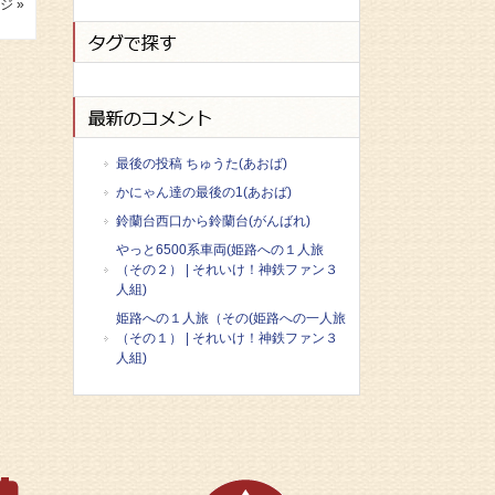
ジ »
最後の投稿 ちゅうた(あおば)
かにゃん達の最後の1(あおば)
鈴蘭台西口から鈴蘭台(がんばれ)
やっと6500系車両(姫路への１人旅
（その２） | それいけ！神鉄ファン３
人組)
姫路への１人旅（その(姫路への一人旅
（その１） | それいけ！神鉄ファン３
人組)