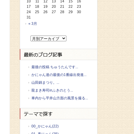
10
11
12
13
14
15
16
17
18
19
20
21
22
23
24
25
26
27
28
29
30
31
« 3月
最後の投稿 ちゅうたんです...
かにゃん達の最後の1番線出発進...
山田錦まつり。...
龍まき寿司inふきのとう...
車内から平井山方面の風景を撮る...
00_かにゃん(22)