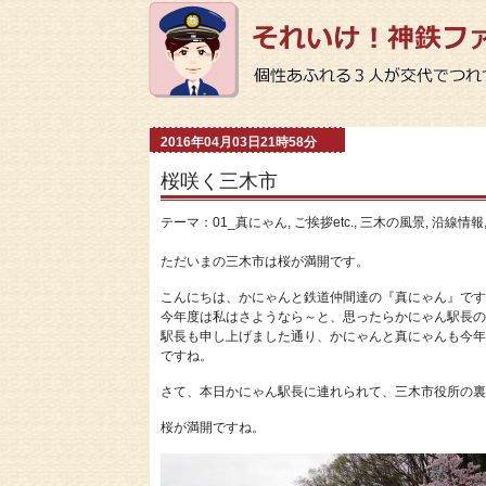
2016年04月03日21時58分
桜咲く三木市
テーマ：
01_真にゃん
,
ご挨拶etc.
,
三木の風景
,
沿線情報
ただいまの三木市は桜が満開です。
こんにちは、かにゃんと鉄道仲間達の『真にゃん』です
今年度は私はさようなら～と、思ったらかにゃん駅長の
駅長も申し上げました通り、かにゃんと真にゃんも今年
ですね。
さて、本日かにゃん駅長に連れられて、三木市役所の裏
桜が満開ですね。