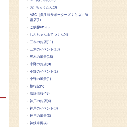
01_真にゃん(25)
02_ちゅうたん(3)
ASC（粟生線サポーターズくらぶ）加
盟店(1)
ご挨拶etc.(6)
しんちゃん＆てつくん(4)
三木のお店(11)
三木のイベント(13)
三木の風景(18)
小野のお店(0)
小野のイベント(1)
小野の風景(1)
旅行記(5)
沿線情報(49)
神戸のお店(4)
神戸のイベント(0)
神戸の風景(3)
神鉄車両(4)