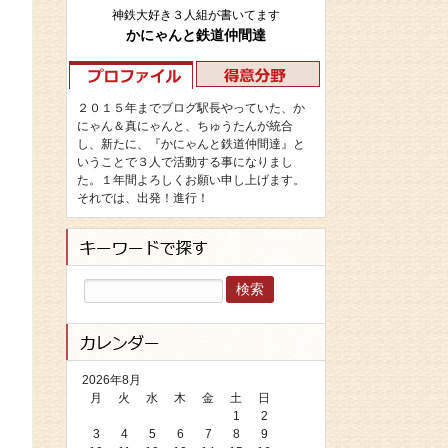
神鉄大好き３人組が書いてます
かにゃんと鉄道仲間達
２０１５年までブログ駅長やっていた、か
にゃん＆真にゃんと、ちゅうたんが統合
し、新たに、『かにゃんと鉄道仲間達』と
いうことで３人で活動する事になりまし
た。１年間よろしくお願い申し上げます。
それでは、出発！進行！
検
索:
2026年8月
月
火
水
木
金
土
日
1
2
3
4
5
6
7
8
9