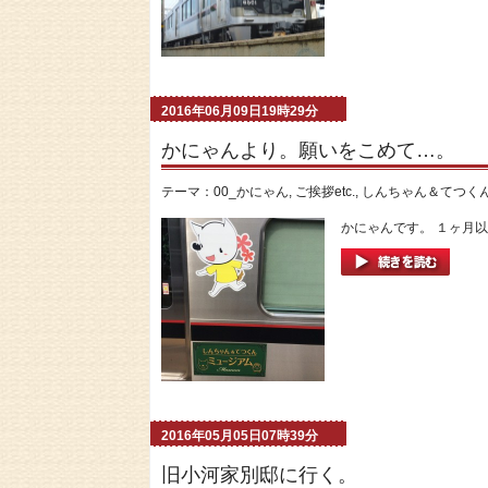
2016年06月09日19時29分
かにゃんより。願いをこめて…。
テーマ：
00_かにゃん
,
ご挨拶etc.
,
しんちゃん＆てつく
かにゃんです。 １ヶ月以上
2016年05月05日07時39分
旧小河家別邸に行く。