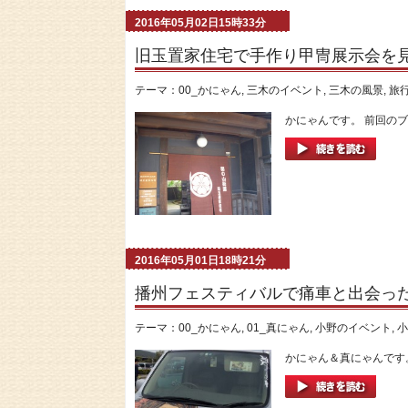
2016年05月02日15時33分
旧玉置家住宅で手作り甲冑展示会を
テーマ：
00_かにゃん
,
三木のイベント
,
三木の風景
,
旅
かにゃんです。 前回のブ
2016年05月01日18時21分
播州フェスティバルで痛車と出会った(*^
テーマ：
00_かにゃん
,
01_真にゃん
,
小野のイベント
,
小
かにゃん＆真にゃんです。