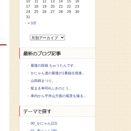
10
11
12
13
14
15
16
17
18
19
20
21
22
23
24
25
26
27
28
29
30
31
« 3月
最後の投稿 ちゅうたんです...
かにゃん達の最後の1番線出発進...
山田錦まつり。...
龍まき寿司inふきのとう...
車内から平井山方面の風景を撮る...
00_かにゃん(22)