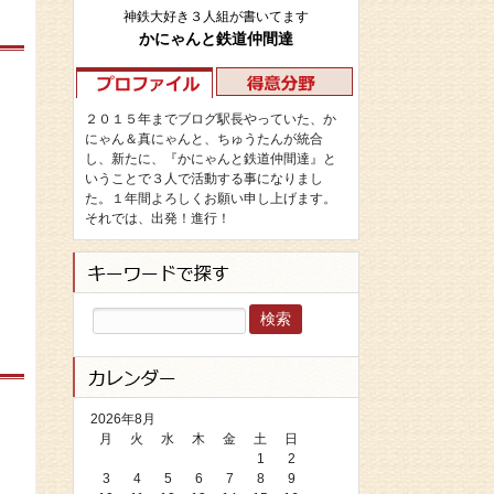
神鉄大好き３人組が書いてます
かにゃんと鉄道仲間達
２０１５年までブログ駅長やっていた、か
にゃん＆真にゃんと、ちゅうたんが統合
し、新たに、『かにゃんと鉄道仲間達』と
いうことで３人で活動する事になりまし
た。１年間よろしくお願い申し上げます。
それでは、出発！進行！
検
索:
2026年8月
月
火
水
木
金
土
日
1
2
3
4
5
6
7
8
9