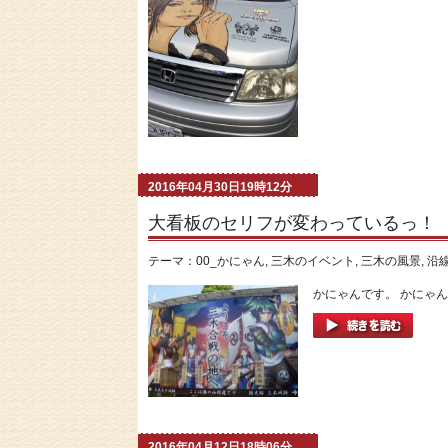
2016年04月30日19時12分
大看板のセリフが変わっているっ！
テーマ：
00_かにゃん
,
三木のイベント
,
三木の風景
,
沿
かにゃんです。 かにゃん
2016年04月12日18時06分