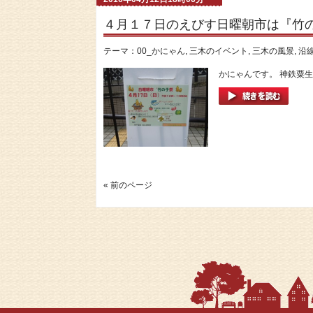
４月１７日のえびす日曜朝市は『竹
テーマ：
00_かにゃん
,
三木のイベント
,
三木の風景
,
沿
かにゃんです。 神鉄粟生線
« 前のページ