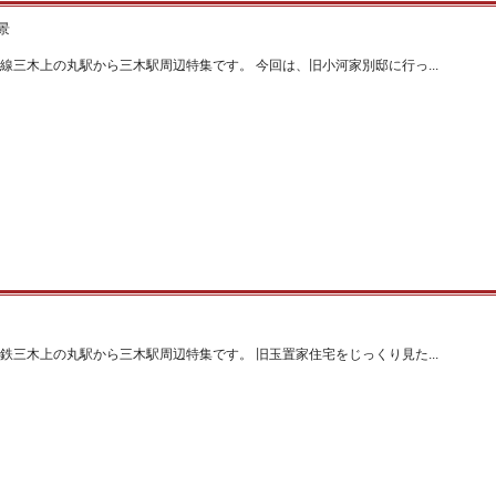
景
線三木上の丸駅から三木駅周辺特集です。 今回は、旧小河家別邸に行っ...
鉄三木上の丸駅から三木駅周辺特集です。 旧玉置家住宅をじっくり見た...