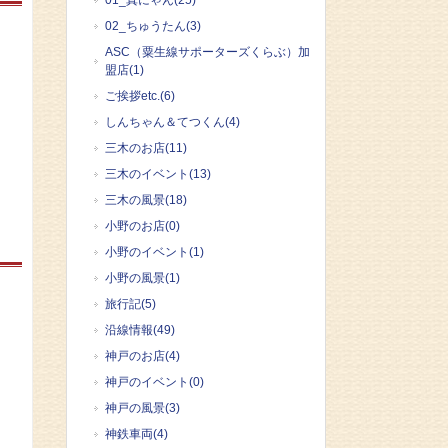
01_真にゃん(25)
02_ちゅうたん(3)
ASC（粟生線サポーターズくらぶ）加
盟店(1)
ご挨拶etc.(6)
しんちゃん＆てつくん(4)
三木のお店(11)
三木のイベント(13)
三木の風景(18)
小野のお店(0)
小野のイベント(1)
小野の風景(1)
旅行記(5)
沿線情報(49)
神戸のお店(4)
神戸のイベント(0)
神戸の風景(3)
神鉄車両(4)