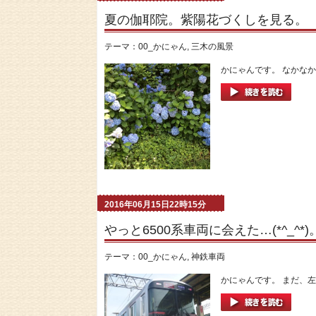
夏の伽耶院。紫陽花づくしを見る。
テーマ：
00_かにゃん
,
三木の風景
かにゃんです。 なかなか
2016年06月15日22時15分
やっと6500系車両に会えた…(*^_^*)
テーマ：
00_かにゃん
,
神鉄車両
かにゃんです。 まだ、左