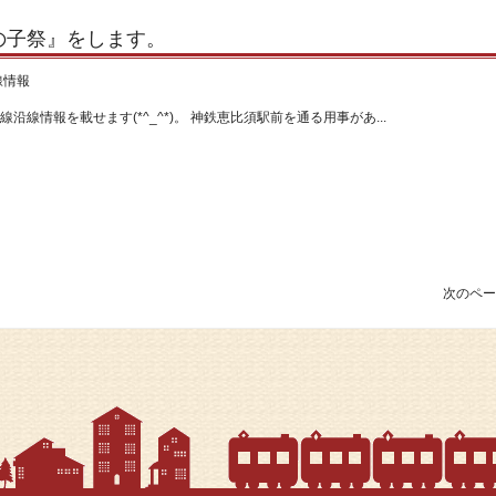
の子祭』をします。
線情報
沿線情報を載せます(*^_^*)。 神鉄恵比須駅前を通る用事があ...
次のペー