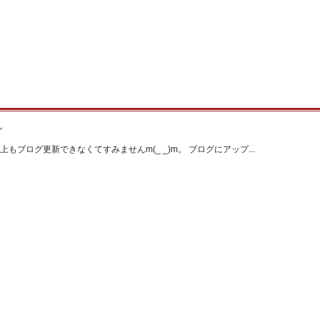
ん
もブログ更新できなくてすみませんm(_ _)m。 ブログにアップ...