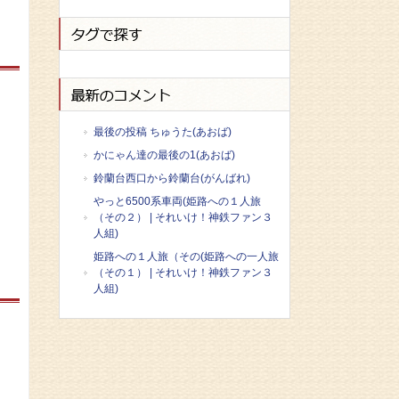
最後の投稿 ちゅうた(あおば)
かにゃん達の最後の1(あおば)
鈴蘭台西口から鈴蘭台(がんばれ)
やっと6500系車両(姫路への１人旅
（その２） | それいけ！神鉄ファン３
人組)
姫路への１人旅（その(姫路への一人旅
（その１） | それいけ！神鉄ファン３
人組)