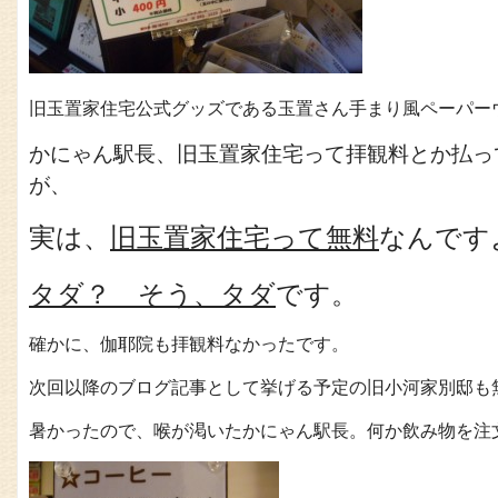
旧玉置家住宅公式グッズである玉置さん手まり風ペーパー
かにゃん駅長、旧玉置家住宅って拝観料とか払っ
が、
実は、
旧玉置家住宅って無料
なんです
タダ？ そう、タダ
です
。
確かに、伽耶院も拝観料なかったです。
次回以降のブログ記事として挙げる予定の旧小河家別邸も
暑かったので、喉が渇いたかにゃん駅長。何か飲み物を注